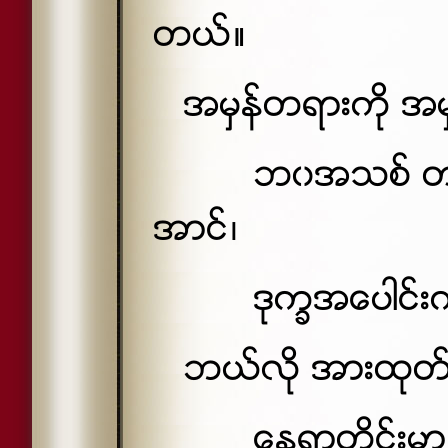
တယ္။
အမွန္တရားကို အ
ဘ၀အသစ္ တစ္ဖ
အာင္၊
ဒုကၡအေပါင္း
ဘယ္လို အားထုတ္ရ
ေနရာတိုင္းမ