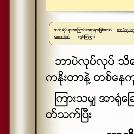
ဘာပဲလုပ္လ
နေသာစိတ္
ဘာပဲလုပ္လုပ္ သ
ကႏိုးတာနဲ႔ တစ္ေနကုန
ၾကားသမွ် အာ႐ုံေျခ
တ္သက္ၿပီး