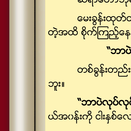
ဆရာေတာ္ဘုရာ
ေမးခြန္းထုတ
တဲ့အထိ စိုက္ၾကည့္ေန
“ဘာပဲ
တစ္ခြန္းတည္းပ
ဘူး။
“ဘာပဲလုပ္လု
ယ္အ၀န္းကို ငါးႏွစ