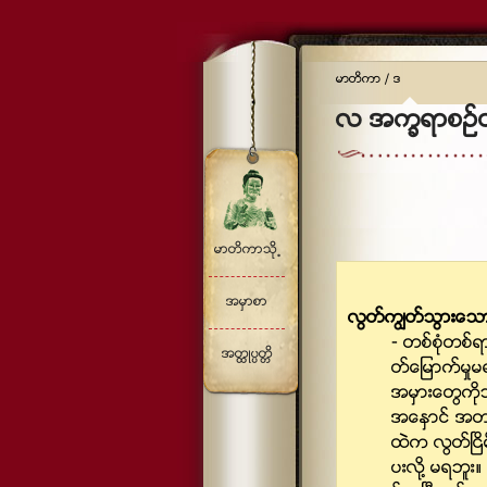
မာတိကာ
/
ဒ
လ အကၡရာစဥ္ထဲမ
မာတိကာသို႕
အမွာစာ
လြတ္ကၽြတ္သြားေသ
- တစ္စံုတစ္
အတၳဳပၸတၱိ
တ္ေျမာက္မႈမ
အမွားေတြကိုသ
အေႏွာင္ အတာ
ထဲက လြတ္ၿငိမ
ပးလို႔ မရဘူး