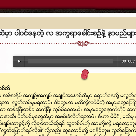
ွာ ပါ၀င္ေနတဲ့ လ အကၡရာေခါင္းစဥ္နဲ႔ နာမည္မ်ာ
00:00
/
ာစိတ္
ရာ အဖိအႏွိပ္ အက်ဥ္းအက်ပ္ အခ်ဳပ္အေႏွာင္ထဲမွာ ေရာက္ေနလို႔ မလြတ္
ရတာ၊ လြတ္လပ္မႈမရတာပဲ။ ဒါေတြဟာ မသိလို႔လုပ္မိတဲ့ အမွားေတြေၾကာင့
ာ တစ္ခုၿပီးတစ္ခု ဆက္ၿပီး လုပ္မိေစတယ္။ အမွားေတြေနာက္ကိုပဲ ဆက္တ
းအဆီး ပိတ္ပင္မႈေတြထဲမွာ အဖမ္းခံလိုက္ရတာပဲ။ ဒါဟာ မိမိရဲ႕ မသိမႈ
္းခ်မ္းသာခြင့္ကို လိုခ်င္တယ္ဆိုရင္ သူတစ္ပါးကို အားကိုးလို႔ မရေတာ့ဘူ
။ ‘လြတ္ေျမာက္ရပါလို၏’ လို႔လည္း ဆုေတာင္းလို႔ မရႏိုင္ဘူး။ လြတ္ေျမာက