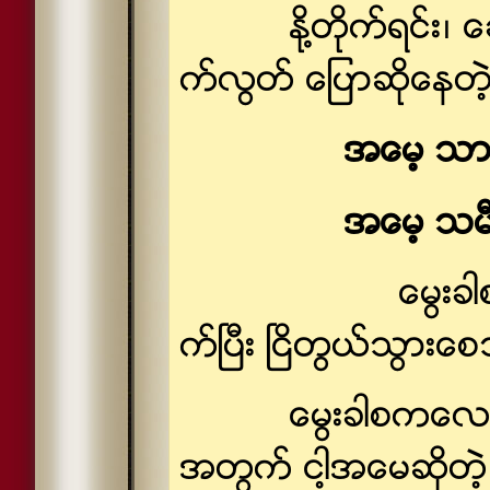
ႏို႔တိုက္ရင္း၊
က္လြတ္ ေျပာဆိုေနတဲ
အေမ့ သာ
အေမ့ သမ
ေမြးခ
က္ၿပီး ၿငိတြယ္သြား
ေမြးခါစကေလး
အတြက္ ငါ့အေမဆိုတဲ့