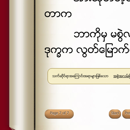
တာက
ဘာကိုမွ မစြဲလမ
ဒုကၡက လြတ္ေျမာက္မ
အစြဲအလမ္းျ
Page 7 of 7
Start
Pr