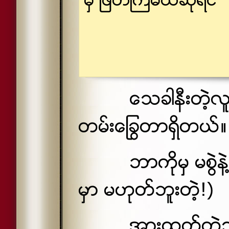
မွ ျဖတ္ၾကမယ္ဆိုရင္
ေသခါနီးတဲ့
တမ္းေႁခြတာရွိတယ္။
ဘာကိုမွ မစြဲနဲ
မွာ မဟုတ္ဘူးတဲ့!)
အားထုတ္တဲ့