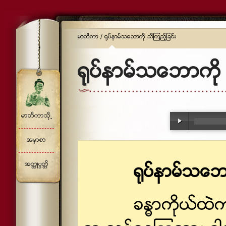
မာတိကာ
/
႐ုပ္နာမ္သေဘာကို သိၾကည့္ျခင္း
႐ုပ္နာမ္သေဘာကို 
မာတိကာသို႕
အမွာစာ
အတၳဳပၸတၱိ
႐ုပ္နာမ္သေဘ
ခႏၶာကိုယ္ထဲ