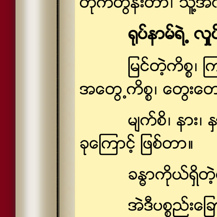
တိုက္တြန္းတာ၊ သူ႔အ
႐ုပ္နာမ္ရဲ႕ လ
ျမင္တဲ့ကိစၥ၊
အေတြ႕ကိစၥ၊ ေတြးေ
မ်က္စိ၊ နား၊ 
ခုေၾကာင့္ ျဖစ္တာ။
ခႏၶာကိုယ္ရွိတ
အဲဒီပစၥည္းေျ