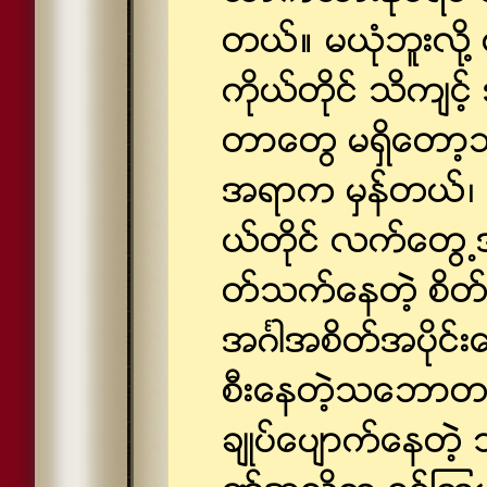
တယ္။ မယံုဘူးလို
ကိုယ္တိုင္ သိက်င
တာေတြ မရွိေတာ့
အရာက မွန္တယ္၊
ယ္တိုင္ လက္ေတြ႕အ
တ္သက္ေနတဲ့ စိတ
အဂၤါအစိတ္အပိုင္
စီးေနတဲ့သေဘာတရာ
ခ်ဳပ္ေပ်ာက္ေနတဲ