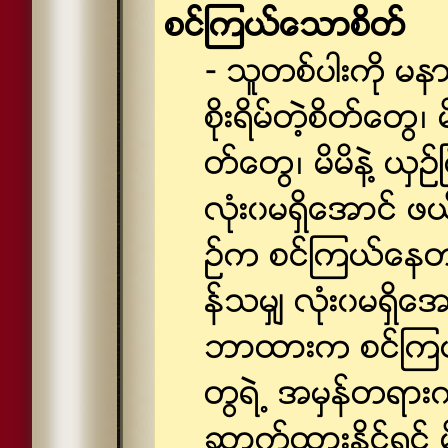
စင္ၾကယ္ေသာစိတ္
- သူတစ္ပါးကို မန
စိုးရိမ္တဲ့စိတ္ေတြ
တ္ေတြ၊ မိမိနဲ႔ ယွဥ
လံုး၀မရွိေအာင္ ဖယ
ဥ္က စင္ၾကယ္ေနတယ
န္သမွ် လံုး၀မရွိေအ
ဘာထားက စင္ၾကယ္
တြရဲ႕ အမွန္တရားက
ဆာက္ထားႏိုင္ရင