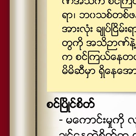
ဏ္အသိက စင္ၾကယ္ေနတ
ရာ၊ ဘ၀သစ္တစ္ဖန္ ျ
အားလံုး ခ်ဳပ္ၿငိ
တြကို အသိဉာဏ္နဲ႔ သ
က စင္ၾကယ္ေနတယ္
မိမိဆီမွာ ရွိေနေ
စင္ၿပိဳင္စိတ္
- မေကာင္းမႈကို လု