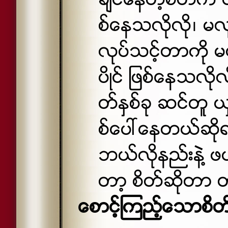
ခ်င္ေနတဲ့စိတ္က တ
စ္ေနသလိုလို၊ မလု
လုပ္သင့္တာကို မလု
ပိဳင္ ျဖစ္ေနသလိုလိ
တ္ႏွစ္ခု ဆင္တူ ယွဥ
စ္ေပၚေနတယ္ဆိုရင
ဘယ္လိုနည္းနဲ႔ ဖ
တာ့ စိတ္ဆိုတာ တစ္
ေစာင့္ၾကည့္ေသာစိတ