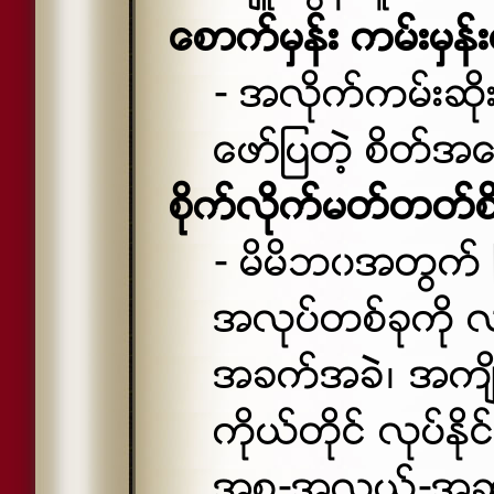
ေစာက္မွန္း ကမ္းမွန
- အလိုက္ကမ္းဆိ
ေဖာ္ျပတဲ့ စိတ္
စိုက္လိုက္မတ္တတ္စ
- မိမိဘ၀အတြက္ ႀ
အလုပ္တစ္ခုကို လုပ
အခက္အခဲ၊ အက်ိဳးအျမ
ကိုယ္တိုင္ လုပ္ႏို
အစ-အလယ္-အဆံု