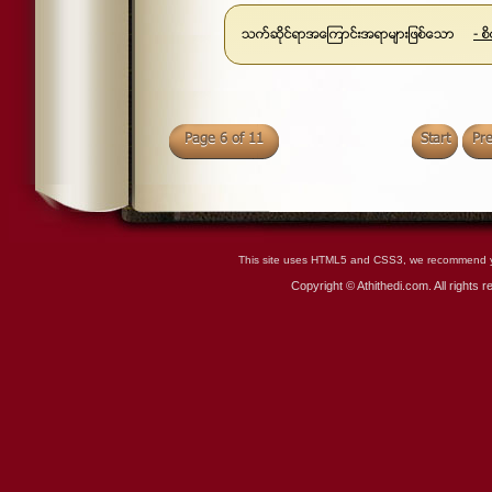
- စ
Page 6 of 11
Start
Pr
This site uses HTML5 and CSS3, we recommend you
Copyright © Athithedi.com. All rights 