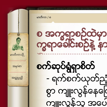
မာတိကာ
/
စ
စ အကၡရာစဥ္ထဲမွာ 
ကၡရာေခါင္းစဥ္နဲ႔ န
မာတိကာသို႕
စက္ဆုပ္ရြံရွာစိတ္
အမွာစာ
- ရက္စက္ယုတ္ညံ့
အတၳဳပၸတၱိ
စြာ က်ဴးလြန္ေနေၾ
က်ဴးလြန္သူ အေပ