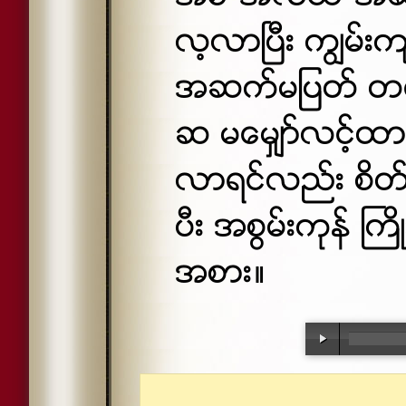
လ့လာၿပီး ကၽြမ္
အဆက္မျပတ္ တရ
ဆ မေမွ်ာ္လင့္ထာ
လာရင္လည္း စိတ္ဓ
ပီး အစြမ္းကုန္ ႀက
အစား။