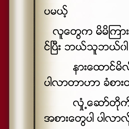
ပမယ့္
လူေတြက မိမိၾကား
င္ၿပီး ဘယ္သူဘယ္၀ါ
နားေထာင္မိလိ
ပါလာတာဟာ ခံစားတဲ
လံႈ႕ေဆာ္တိုက
အစားေတြပါ ပါလာလို