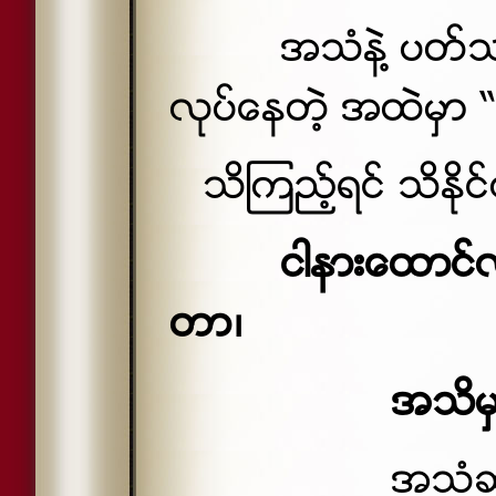
အသံနဲ႔ ပတ္သ
လုပ္ေနတဲ့ အထဲမွာ “
သိၾကည့္ရင္ သိႏို
ငါနားေထာင္လိ
တာ၊
အသိမ
အသံဆိ