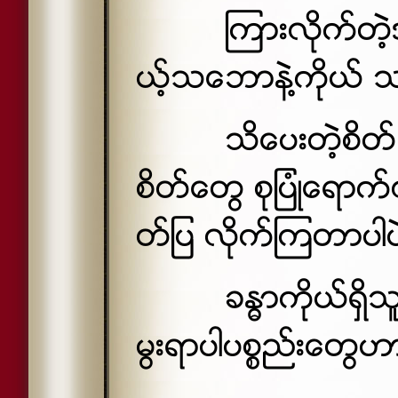
ၾကားလိုက္တဲ
ယ့္သေဘာနဲ႔ကိုယ္ 
သိေပးတဲ့စိတ္၊
စိတ္ေတြ စုျပံဳေရာက
တ္ျပ လိုက္ၾကတာပါပ
ခႏၶာကိုယ္ရွိသ
မြးရာပါပစၥည္းေတြဟာ