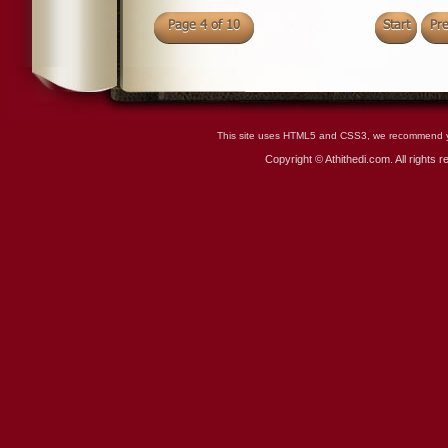
Page 4 of 10
Start
Pr
This site uses HTML5 and CSS3, we recommend you
Copyright © Athithedi.com. All rights 