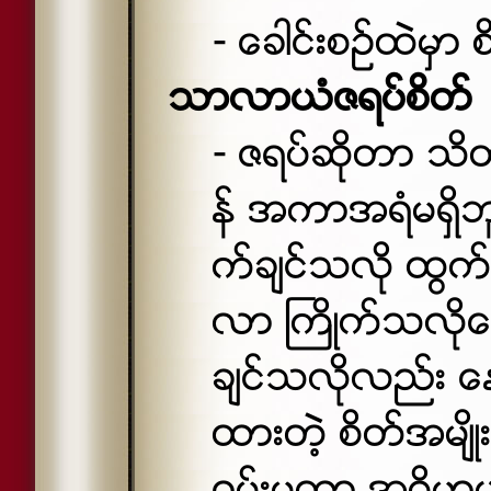
- ေခါင္းစဥ္ထဲမွာ
သာလာယံဇရပ္စိတ္
- ဇရပ္ဆိုတာ 
န္ အကာအရံမရွိဘူး
က္ခ်င္သလို ထြက
လာ ႀကိဳက္သလို
ခ်င္သလိုလည္း ေနလိ
ထားတဲ့ စိတ္အမ်ိဳ