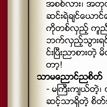
အစစ္လား၊ အတုလာ
ဆင္းရဲခ်င္ေယာင္ေ
ကိုတစ္လွည့္ ကူညီပ
ဘက္လွည့္သြားရင
င္းၿပီးညာစားတဲ့
တာ့!
သာမေညာင္ညစိတ္
- မႀကီးက်ယ္တဲ့၊
ဆင့္သာရွိတဲ့ စိတ