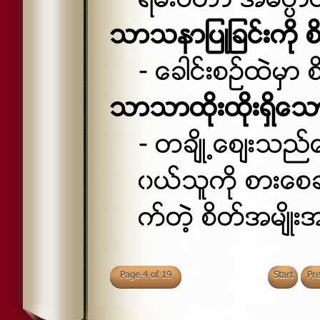
ရမ္းပတာ အဓိပၸာယ္ထ
သာသနာျပဳျခင္းကို 
- ေခါင္းစဥ္ထဲမွာ
သာသာထိုးထိုးရွိေသ
- တခ်ိဳ႕ေစ်းသည
၀ယ္သူကို စားေစခ်
က္တဲ့ စိတ္အမ်ိဳး
Page 4 of 19
Start
Pr