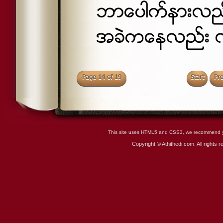
ဘာေပါက္နားလည္ၿ
အခဲကေနလည္း လြ
Page 14 of 19
Start
Pr
This site uses HTML5 and CSS3, we recommend you
Copyright © Athithedi.com. All rights 