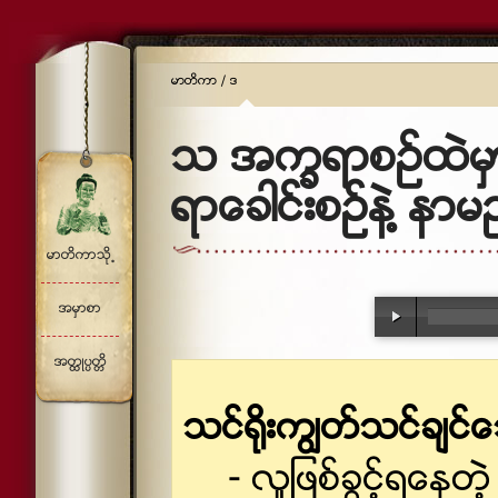
မာတိကာ
/
ဒ
သ အကၡရာစဥ္ထဲမွ
ရာေခါင္းစဥ္နဲ႔ နာမ
မာတိကာသို႕
အမွာစာ
အတၳဳပၸတၱိ
သင္႐ိုးကၽြတ္သင္ခ်င္
- လူျဖစ္ခြင့္ရေန