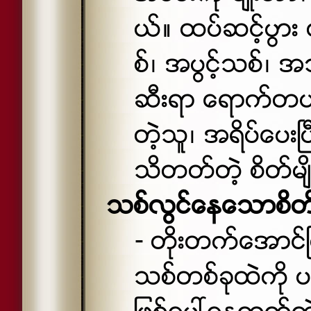
ယ္။ ထပ္ဆင့္ပြာ
စ္၊ အပြင့္သစ္၊ 
ဆီးရာ ေရာက္တယ္
တဲ့သူ၊ အရိပ္ေပးၿပ
သိတတ္တဲ့ စိတ္မ်ိ
သစ္လြင္ေနေသာစိတ
- တိုးတက္ေအာင္
သစ္တစ္ခုထဲကို 