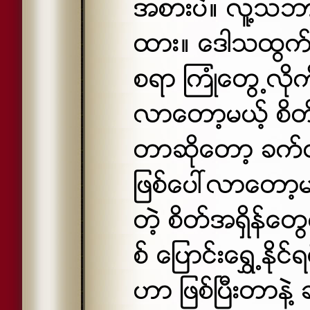
အစားပဲ။ လူ႔သဘ
ထား။ ေဒါသထြက္
စရာ ၾကံဳေတြ႕လိ
လာေတာ့မယ့္ စိတ္က
တာဆိုေတာ့ ခက္တယ
ျဖစ္ေပၚလာေတာ့မယ
တဲ့ စိတ္အရွိန္ေတ
စ္ ေျပာင္းေရႊ႕ႏို
ဟာ ျဖစ္ၿပီးတာနဲ