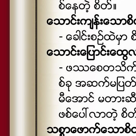
စ္ေနတဲ့ စိတ္။
ေသာင္းက်န္းေသာစိ
- ေခါင္းစဥ္ထဲမွာ
ေသာင္းေျပာင္းေထြ
- ဖႆေစတသိက္က 
စ္ခု အဆက္မျပတ္
မီေအာင္ မတားဆီးႏ
ဖစ္ေပၚလာတဲ့ စိတ္မ်
သစၥာေဖာက္ေသာစိ