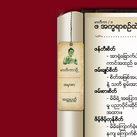
မာတိကာ
/
ဒ
ဖ အကၡရာစဥ္ထဲမ
ဖန္တီးစိတ္
- အာ႐ံုေျခာက္
ကာင္အထည္ ေပၚ
ဖမ္းခ်ဳပ္စိတ္
မာတိကာသို႕
- စိတ္အျဖစ္အ
နဲ႔ သတိ စြမ္းအ
အမွာစာ
ဖမ္းစားစိတ္
- မိမိရဲ႕အေျ
အတၳဳပၸတၱိ
မႈ ပညာပိုင္းဆိ
အထား။
ဖိမ့္ဖိမ့္တုန္စိတ္
- မိမိေၾကာက္ခဲ
နက် ေၾကာက္စိ