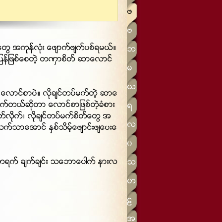
ဖ
ဗ
ေတြ အကုန္လံုး ေဖ်ာက္ဖ်က္ပစ္ရမယ္။
ဘ
 ျပန္ျဖစ္ေစတဲ့ တဏွာစိတ္ ဆာေလာင္
မ
ယ
ာ ေလာင္စာပဲ။ လိုခ်င္တပ္မက္တဲ့ ဆာေ
ာက္တယ္ဆိုတာ ေလာင္စာျဖစ္တဲ့ခံစား
ရ
တ္လိုက္၊ လိုခ်င္တပ္မက္စိတ္ေတြ အ
လ
္သက္သာေအာင္ ႏွစ္သိမ့္ေဖ်ာင္းဖ်ေပးေ
၀
ုတ္တရက္ ခ်က္ခ်င္း သေဘာေပါက္ နားလ
သ
ဟ
ဠ
အ