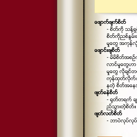
ေဖ်ာက္ဖ်က္စိတ္
- စိတ္ကို သန္
စိတ္ကိုညစ္ႏြမ
မႈေတြ အကုန္လံ
ေဖ်ာင္းဖ်စိတ္
- မိမိစိတ္အစဥ
လာင္မႈေတြဟာ ေ
မႈေတြ လိုခ်င္
ကုန္ထုတ္လိုက္
နတဲ့ စိတ္အေ
ဖ်တ္ခနဲစိတ္
- ႐ုတ္တရက္ ခ်
ည္သြားတဲ့စိတ္
ဖ်တ္လတ္စိတ္
- ဘာပဲလုပ္လု