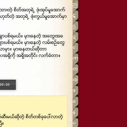
ည
ားတဲ့ စိတ္အတုရဲ႕ ဖံုးအုပ္မႈေအာက္
ဋ
မဟုတ္တဲ့ အတုရဲ႕ ဖံုးကြယ္မႈေအာက္မွာ
ဌ
ခြာပစ္ရမယ္။ မွားေနတဲ့ အေတြးအေ
ဍ
ားပစ္ရမယ္။ မွားေနတဲ့ လမ္းစဥ္ေတြ
ဎ
ရလာမွာ။ မွားေနတယ္ဆိုတာ
အရွိကို အရွိအတိုင္း လက္ခံတာ။
ဏ
တ
ထ
00:00
ဒ
ဓ
န
်က္ဆီးမယ္ဆိုတဲ့ စိတ္တစ္ခုေပၚလာတဲ့
ပ
ီ။