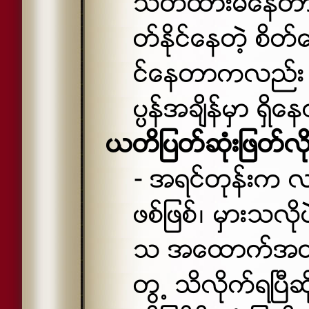
သတိထားမိေနတာေတ
တ္ႏိုင္ေနတဲ့ စိတ္
င္ေနတာကလည္း မိ
ပၸန္အခ်ိန္မွာ ရွိေနလ
ယတိျပတ္ဆံုးျဖတ္လ
- အရင္တုန္းက 
ဖစ္ျဖစ္၊ မွားသလို
သ အေထာက္အထား ခိ
တြ႕ သိလိုက္ရၿပီဆ