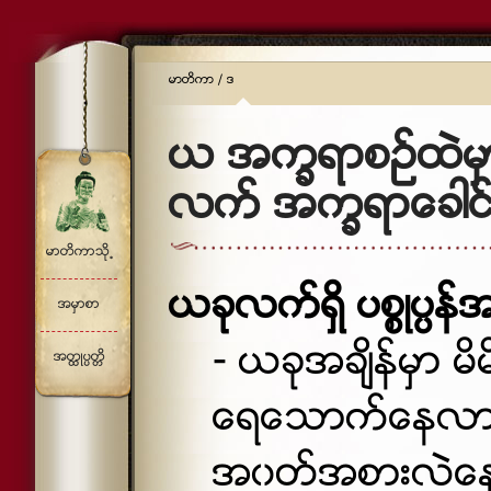
မာတိကာ
/
ဒ
ယ အကၡရာစဥ္ထဲမွ
လက္ အကၡရာေခါင္းစ
မာတိကာသို႕
ယခုလက္ရွိ ပစၥဳပၸန
အမွာစာ
- ယခုအခ်ိန္မွာ 
အတၳဳပၸတၱိ
ေရေသာက္ေနလာ
အ၀တ္အစားလဲေ