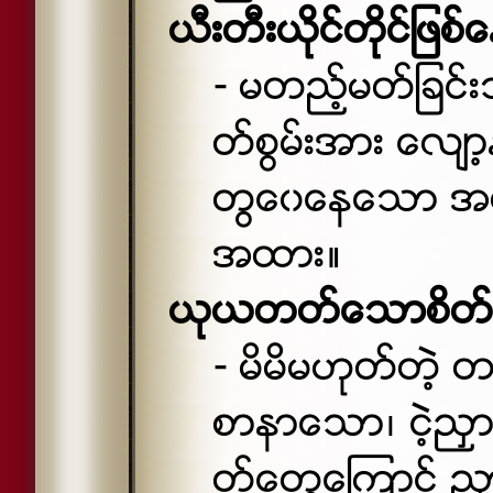
ယီးတီးယိုင္တိုင္ျဖ
- မတည့္မတ္ျခင္
တ္စြမ္းအား ေလ်
တြေ၀ေနေသာ အစရွိ
အထား။
ယုယတတ္ေသာစိတ
- မိမိမဟုတ္တဲ့
စာနာေသာ၊ ငဲ့ညႇာ
တ္ေတြေၾကာင့္ 