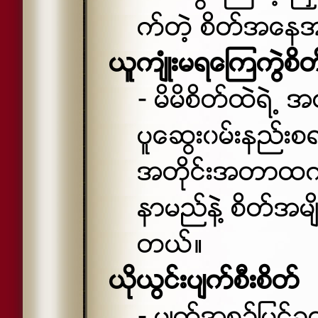
က္တဲ့ စိတ္အေန
ယူက်ံဳးမရေၾကကြဲစိတ
- မိမိစိတ္ထဲရဲ႕
ပူေဆြး၀မ္းနည္းစ
အတိုင္းအတာထက္ ေ
နာမည္နဲ႔ စိတ္အမ
တယ္။
ယိုယြင္းပ်က္စီးစိတ္