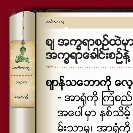
မာတိကာ
/
စ်
စ် အကၡရာစဥ္ထဲမွာ ပ
အကၡရာေခါင္းစဥ္နဲ႔
မာတိကာသို႕
စ်ာန္သေဘာကို ေလ
အမွာစာ
- အာ႐ံုကို ၾကံစည္
အတၳဳပၸတၱိ
အေပၚမွာ ႏွစ္သိမ့
မ္းသာမႈ၊ အာ႐ံုကို 