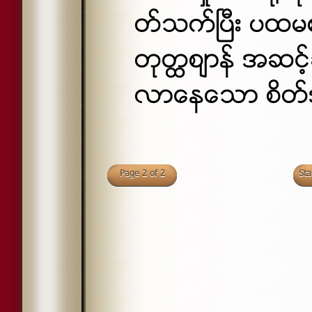
တ္သက္ၿပီး ပထမစ
တုတၳစ်ာန္ အဆင့
လာေနေသာ စိတ္
Page 2 of 2
Sta